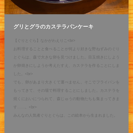
グリとグラのカステラパンケーキ
【ぐりとぐら】なかがわえりこ<br>
お料理することと食べることが何より好きな野ねずみのぐり
とぐらは、森で大きな卵を見つけました。目玉焼きにしよう
か卵焼きにしようか考えたすえ、カステラを作ることにしま
した。<br>
でも、卵があまり大きくて運べません。そこでフライパンを
もってきて、その場で料理することにしました。カステラを
焼くにおいにつられて、森じゅうの動物たちも集まってきま
す……。<br>
みんなの人気者ぐりとぐらは、この絵本から生まれました。